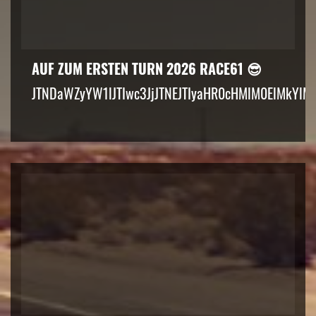
AUF ZUM ERSTEN TURN 2026 RACE61 😎
JTNDaWZyYW1lJTIwc3JjJTNEJTIyaHR0cHMlM0ElMkYlM