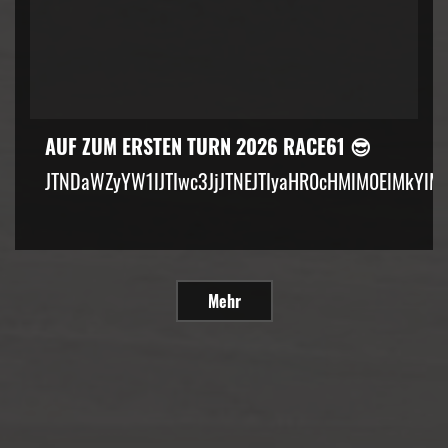
AUF ZUM ERSTEN TURN 2026 RACE61 😎
JTNDaWZyYW1lJTIwc3JjJTNEJTIyaHR0cHMlM0ElMkYlM
Mehr