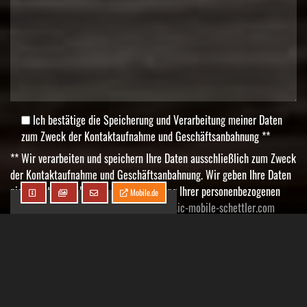
Ich bestätige die Speicherung und Verarbeitung meiner Daten
zum Zweck der Kontaktaufnahme und Geschäftsanbahnung **
** Wir verarbeiten und speichern Ihre Daten ausschließlich zum Zweck
der Kontaktaufnahme und Geschäftsanbahnung. Wir geben Ihre Daten
nicht weiter. Sie können der Speicherung Ihrer personenbezogenen
Mobile.de
Daten jederzeit per E-Mail an
info@classic-mobile-schettler.com
widersprechen. In diesem Fall werden wir die zu Ihnen gespeicherten
Daten umgehend fristgerecht löschen sofern keine gesetzlichen
Aufbewahrungsfristen einzuhalten sind. Weitere Informationen auch
etwa über weitere Rechte, die Ihnen zum Schutz Ihrer Daten zustehen,
finden Sie in unseren
Datenschutzhinweisen
.