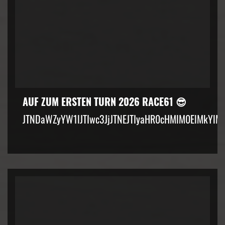
AUF ZUM ERSTEN TURN 2026 RACE61 😎
JTNDaWZyYW1lJTIwc3JjJTNEJTIyaHR0cHMlM0ElMkYlM