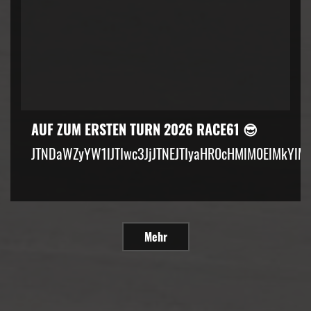
AUF ZUM ERSTEN TURN 2026 RACE61 😎
JTNDaWZyYW1lJTIwc3JjJTNEJTIyaHR0cHMlM0ElMkYlM
Mehr