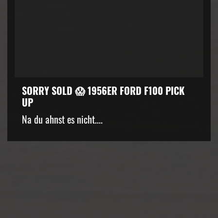
SORRY SOLD 😱 1956ER FORD F100 PICK
UP
kZ3d3cuZmFjZWJvb2suY29tJTJGcGx1Z2lucyUyRnZpZGVvLnB
Na du ahnst es nicht....