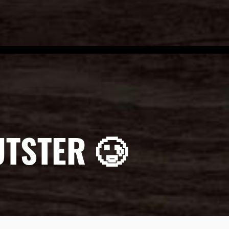
UTSTER 🥲