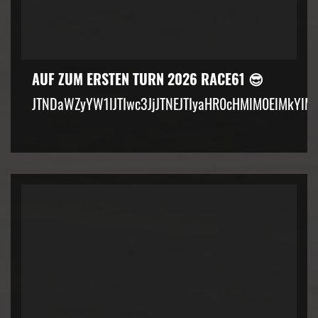
AUF ZUM ERSTEN TURN 2026 RACE61 😎
JTNDaWZyYW1lJTIwc3JjJTNEJTIyaHR0cHMlM0ElMkYlM