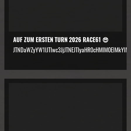
AUF ZUM ERSTEN TURN 2026 RACE61 😎
JTNDaWZyYW1lJTIwc3JjJTNEJTIyaHR0cHMlM0ElMkYlM