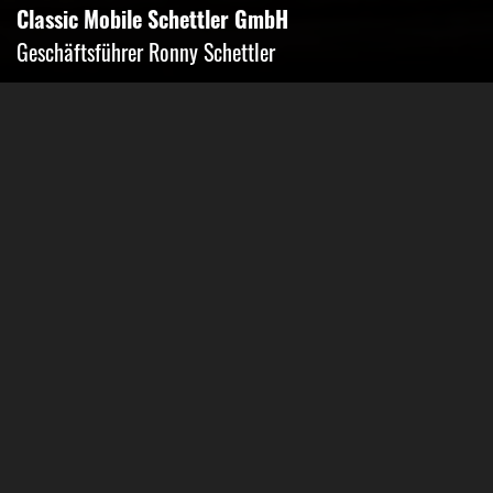
Classic Mobile Schettler GmbH
Geschäftsführer Ronny Schettler
Friedrich-Krupp-Str. 14
40764 Langenfeld
Tel.: 02173-9400690
Fax: 02173-9400691
Mobil: 0151-15674895
Email: info@classic-mobile-schettler.com
Öffnungszeiten
Mo-Fr 13-18 Uhr (nur nach Vereinbarung)
Sa geschlossen
Oder Terminvereinbarung