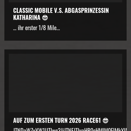
CLASSIC MOBILE V.S. ABGASPRINZESSIN
KATHARINA 😎
… ihr erster 1/8 Mile...
AUF ZUM ERSTEN TURN 2026 RACE61 😎
JTNDaWZyYW1lJTIwc3JjJTNEJTIyaHR0cHMlM0ElMkYlM