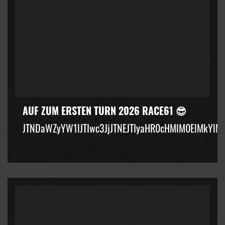
AUF ZUM ERSTEN TURN 2026 RACE61 😎
JTNDaWZyYW1lJTIwc3JjJTNEJTIyaHR0cHMlM0ElMkYlM