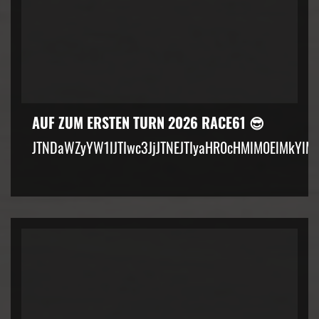
AUF ZUM ERSTEN TURN 2026 RACE61 😎
JTNDaWZyYW1lJTIwc3JjJTNEJTIyaHR0cHMlM0ElMkYlM