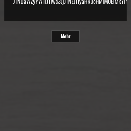
JTNDaWZyYW1lJTIwc3JjJTNEJTIyaHR0cHMlM0ElMkYlM
Mehr