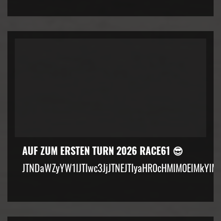
AUF ZUM ERSTEN TURN 2026 RACE61 😎
JTNDaWZyYW1lJTIwc3JjJTNEJTIyaHR0cHMlM0ElMkYlM