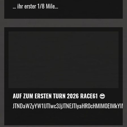
… ihr erster 1/8 Mile...
AUF ZUM ERSTEN TURN 2026 RACE61 😎
JTNDaWZyYW1lJTIwc3JjJTNEJTIyaHR0cHMlM0ElMkYlM