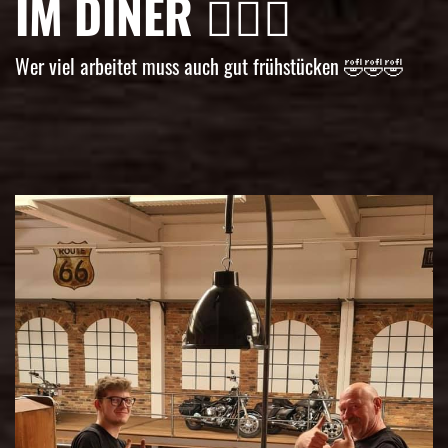
IM DINER 👌🏼🤣
Wer viel arbeitet muss auch gut frühstücken 🤣🤣🤣