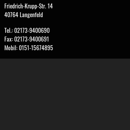
Friedrich-Krupp-Str. 14
40764 Langenfeld
Tel.: 02173-9400690
Fax: 02173-9400691
Mobil: 0151-15674895
Email: info@classic-mobile-schettler.com
Öffnungszeiten
Mo-Fr 13-18 Uhr (nur nach Vereinbarung)
Sa geschlossen
Oder Terminvereinbarung