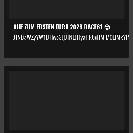
AUF ZUM ERSTEN TURN 2026 RACE61 😎
JTNDaWZyYW1lJTIwc3JjJTNEJTIyaHR0cHMlM0ElMkYlM