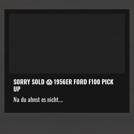
SORRY SOLD 😱 1956ER FORD F100 PICK
UP
kZ3d3cuZmFjZWJvb2suY29tJTJGcGx1Z2lucyUyRnZpZGVvLnB
Na du ahnst es nicht....