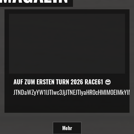
AUF ZUM ERSTEN TURN 2026 RACE61 😎
JTNDaWZyYW1lJTIwc3JjJTNEJTIyaHR0cHMlM0ElMkYlM
Mehr