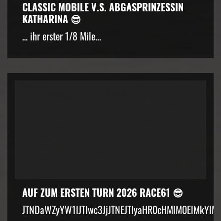
CLASSIC MOBILE V.S. ABGASPRINZESSIN
KATHARINA 😎
… ihr erster 1/8 Mile...
AUF ZUM ERSTEN TURN 2026 RACE61 😎
JTNDaWZyYW1lJTIwc3JjJTNEJTIyaHR0cHMlM0ElMkYlM