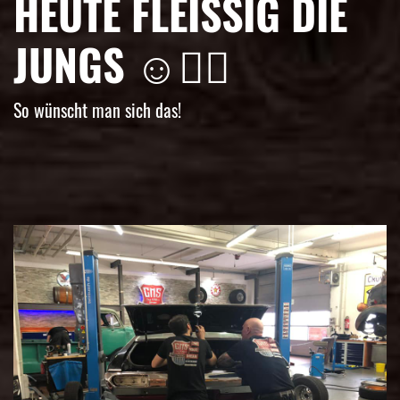
HEUTE FLEISSIG DIE J
UNGS ☺️👌🏼
So wünscht man sich das!