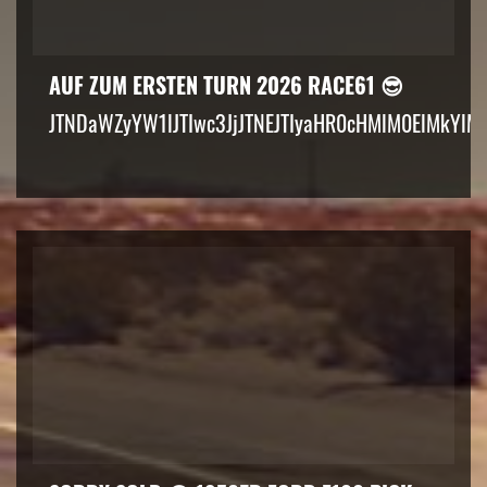
AUF ZUM ERSTEN TURN 2026 RACE61 😎
JTNDaWZyYW1lJTIwc3JjJTNEJTIyaHR0cHMlM0ElMkYlM