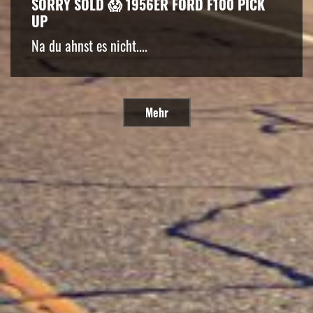
SORRY SOLD 😱 1956ER FORD F100 PICK
UP
Na du ahnst es nicht....
Mehr