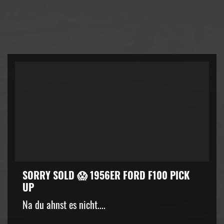
SORRY SOLD 😱 1956ER FORD F100 PICK
UP
kZ3d3cuZmFjZWJvb2suY29tJTJGcGx1Z2lucyUyRnZpZGVvLnB
Na du ahnst es nicht....