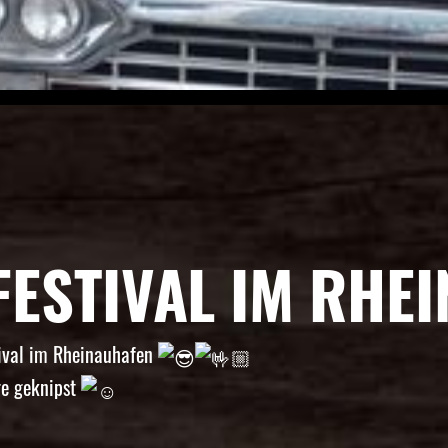
FESTIVAL IM RHE
tival im Rheinauhafen
ge geknipst