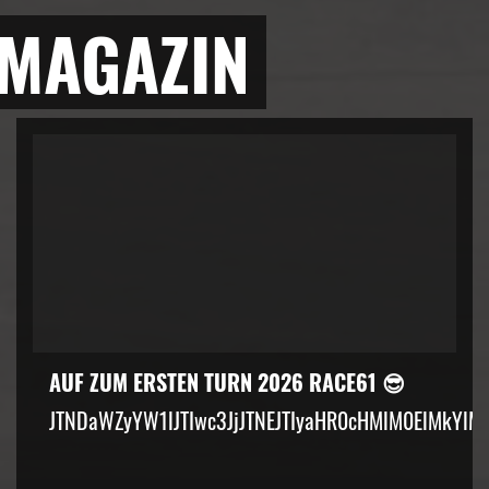
 MAGAZIN
AUF ZUM ERSTEN TURN 2026 RACE61 😎
JTNDaWZyYW1lJTIwc3JjJTNEJTIyaHR0cHMlM0ElMkYlM