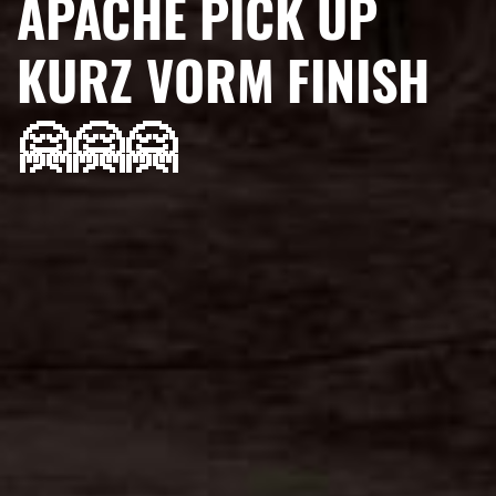
APACHE PICK UP
KURZ VORM FINISH
🤗🤗🤗