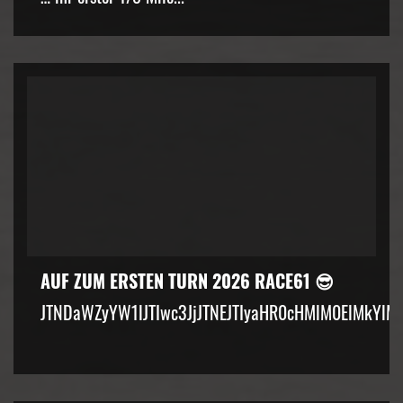
AUF ZUM ERSTEN TURN 2026 RACE61 😎
JTNDaWZyYW1lJTIwc3JjJTNEJTIyaHR0cHMlM0ElMkYlM