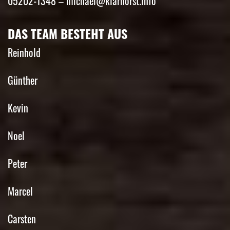
05202-1348 – m
ichael@klarhorst.info
DAS TEAM BESTEHT AUS
Reinhold
Günther
Kevin
Noel
Peter
Marcel
Carsten