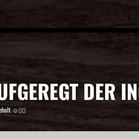
AUFGEREGT DER I
holt ☺️👌🏼