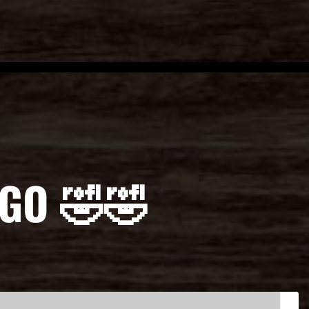
NGO 🤣🤣