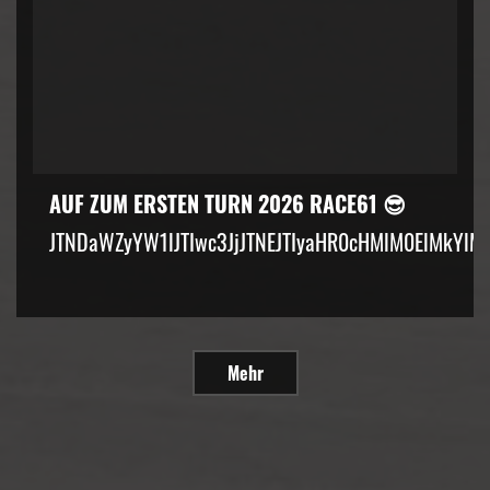
AUF ZUM ERSTEN TURN 2026 RACE61 😎
JTNDaWZyYW1lJTIwc3JjJTNEJTIyaHR0cHMlM0ElMkYlM
Mehr