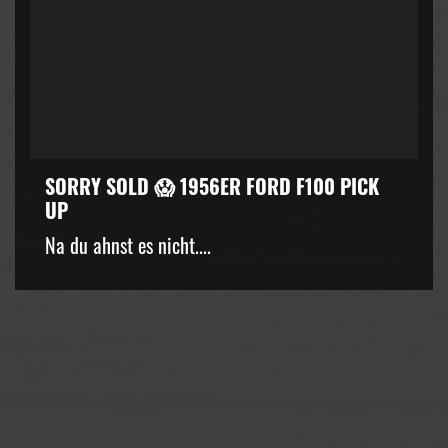
SORRY SOLD 😱 1956ER FORD F100 PICK
UP
kZ3d3cuZmFjZWJvb2suY29tJTJGcGx1Z2lucyUyRnZpZGVvLnB
Na du ahnst es nicht....