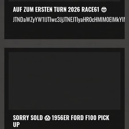
AUF ZUM ERSTEN TURN 2026 RACE61 😎
JTNDaWZyYW1lJTIwc3JjJTNEJTIyaHR0cHMlM0ElMkYlM
SORRY SOLD 😱 1956ER FORD F100 PICK
UP