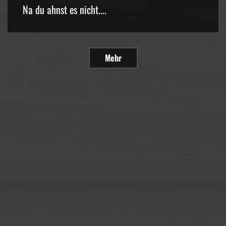
Na du ahnst es nicht....
Mehr