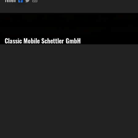
Classic Mobile Schettler GmbH
Geschäftsführer Ronny Schettler
Friedrich-Krupp-Str. 14
40764 Langenfeld
Tel.: 02173-9400690
Fax: 02173-9400691
Mobil: 0151-15674895
Email: info@classic-mobile-schettler.com